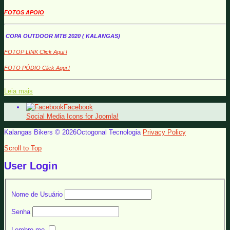
FOTOS APOIO
COPA OUTDOOR MTB 2020 ( KALANGAS)
FOTOP LINK Click Aqui !
FOTO PÓDIO Click Aqui !
Leia mais
Facebook
Social Media Icons for Joomla!
Kalangas Bikers © 2026Octogonal Tecnologia
Privacy Policy
Scroll to Top
User Login
Nome de Usuário
Senha
Lembre-me