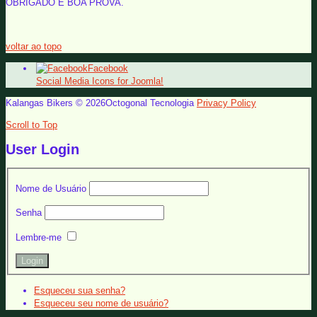
OBRIGADO E BOA PROVA.
voltar ao topo
Facebook
Social Media Icons for Joomla!
Kalangas Bikers © 2026Octogonal Tecnologia
Privacy Policy
Scroll to Top
User Login
Nome de Usuário
Senha
Lembre-me
Esqueceu sua senha?
Esqueceu seu nome de usuário?