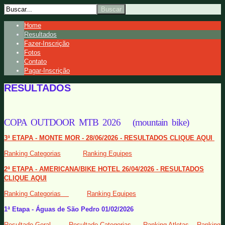
Home
Resultados
Fazer-Inscrição
Fotos
Contato
Pagar-Inscrição
RESULTADOS
COPA OUTDOOR MTB 2026 (mountain bike)
3ª ETAPA - MONTE MOR - 28/06/2026 - RESULTADOS CLIQUE AQUI
Ranking Categorias
Ranking Equipes
2ª ETAPA - AMERICANA/BIKE HOTEL 26/04/2026 - RESULTADOS
CLIQUE AQUI
Ranking Categorias
Ranking Equipes
1ª Etapa - Águas de São Pedro 01/02/2026
Resultado Geral
Resultado Categorias
Ranking Atletas
Ranking