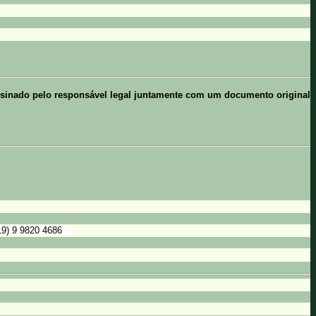
assinado pelo responsável legal juntamente com um documento original
9) 9 9820 4686