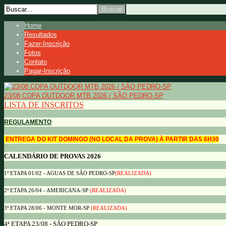
Home
Resultados
Fazer-Inscrição
Fotos
Contato
Pagar-Inscrição
23/08 COPA OUTDOOR MTB 2026 / SÃO PEDRO-SP
LISTA DE INSCRITOS
REGULAMENTO
ENTREGA DO KIT DOMINGO (NO LOCAL DA PROVA) À PARTIR DAS 6H30
CALENDÁRIO DE PROVAS 2026
1ª ETAPA 01/02 - AGUAS DE SÃO PEDRO-SP
(REALIZADA)
2ª ETAPA 26/04 - AMERICANA-SP
(REALIZADA)
3ª ETAPA 28/06 - MONTE MOR-SP
(REALIZADA)
4ª ETAPA 23/08 - SÃO PEDRO-SP