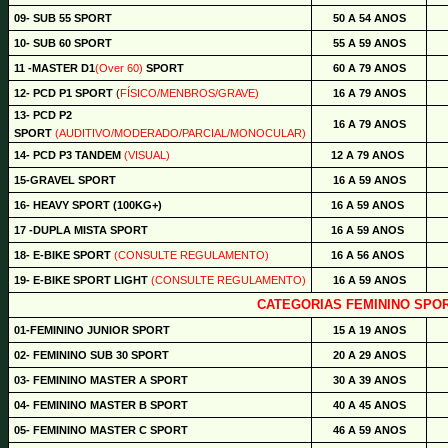
09- SUB 55 SPORT
50 A 54 ANOS
10- SUB 60 SPORT
55 A 59 ANOS
11 -MASTER D1
(Over 60)
SPORT
60 A 79 ANOS
12-
PCD P1 SPORT
(
FÍSICO/MENBROS/GRAVE)
16 A 79 ANOS
13-
PCD P2
16 A 79 ANOS
SPORT
(AUDITIVO/MODERADO/PARCIAL/MONOCULAR)
14-
PCD P3 TANDEM
(VISUAL)
12 A 79 ANOS
15-GRAVEL SPORT
16 A 59 ANOS
16- HEAVY SPORT (100KG+)
16 A 59 ANOS
17 -DUPLA MISTA SPORT
16 A 59 ANOS
18- E-BIKE SPORT
(
CONSULTE REGULAMENTO)
16 A 56 ANOS
19- E-BIKE SPORT LIGHT
(CONSULTE REGULAMENTO)
16 A 59 ANOS
CATEGORIAS FEMININO SPO
01-FEMININO JUNIOR SPORT
15 A 19 ANOS
02- FEMININO SUB 30 SPORT
20 A 29 ANOS
03- FEMININO MASTER A SPORT
30 A 39 ANOS
04- FEMININO MASTER B SPORT
40 A 45 ANOS
05- FEMININO MASTER C SPORT
46 A 59 ANOS