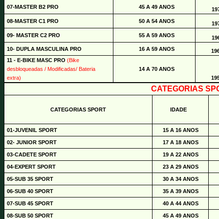
07-MASTER B2 PRO
45 A 49 ANOS
197
08-MASTER C1 PRO
50 A 54 ANOS
197
09- MASTER C2 PRO
55 A 59 ANOS
196
10- DUPLA MASCULINA PRO
16 A 59 ANOS
19
11 - E-BIKE MASC PRO
(Bike
desbloqueadas / Modificadas/ Bateria
14 A 70 ANOS
extra)
19
CATEGORIAS SP
CATEGORIAS SPORT
IDADE
01-JUVENIL SPORT
15 A 16 ANOS
02- JUNIOR SPORT
17 A 18 ANOS
03-CADETE SPORT
19 A 22 ANOS
04-EXPERT SPORT
23 A 29 ANOS
05-SUB 35 SPORT
30 A 34 ANOS
06-SUB 40 SPORT
35 A 39 ANOS
07-SUB 45 SPORT
40 A 44 ANOS
08-SUB 50 SPORT
45 A 49 ANOS