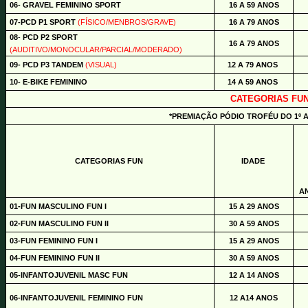
06- GRAVEL FEMININO SPORT
16 A 59 ANOS
07-
PCD P1 SPORT
(FÍSICO/MENBROS/GRAVE)
16 A 79 ANOS
08
-
PCD P2 SPORT
16 A 79 ANOS
(AUDITIVO/MONOCULAR/PARCIAL/MODERADO)
09- PCD P3 TANDEM
(VISUAL)
12 A 79 ANOS
10- E-BIKE FEMININO
14 A 59 ANOS
CATEGORIAS FU
*PREMIAÇÃO PÓDIO TROFÉU DO 1º 
CATEGORIAS FUN
IDADE
A
01-FUN MASCULINO FUN I
15 A 29 ANOS
02-FUN MASCULINO FUN II
30 A 59 ANOS
03-FUN FEMININO FUN I
15 A 29 ANOS
04-FUN FEMININO FUN II
30 A 59 ANOS
05-INFANTOJUVENIL MASC FUN
12 A 14 ANOS
06-INFANTOJUVENIL FEMININO FUN
12 A14 ANOS