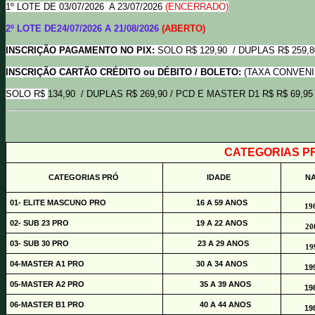
1º LOTE
DE 03/07/2026 A 23/07/2026
(ENCERRADO)
2º LOTE DE24/07/2026 A 21/08/2026
(ABERTO)
INSCRIÇÃO PAGAMENTO NO PIX:
SOLO R$ 129,90 / DUPLAS R$ 259,8
INSCRIÇÃO CARTÃO CRÉDITO ou DÉBITO / BOLETO:
(TAXA CONVENI
SOLO R$
134,90 / DUPLAS R$ 269,90 / PCD E MASTER D1 R$ R$ 69,95
C
ATEGORIAS P
CATEGORIAS PRÓ
IDADE
NA
01- ELITE MASCUNO PRO
16 A 59 ANOS
19
02- SUB 23 PRO
19 A 22 ANOS
20
03- SUB 30 PRO
23 A 29 ANOS
19
04-MASTER A1 PRO
30 A 34 ANOS
199
05-MASTER A2 PRO
35 A 39 ANOS
198
06-MASTER B1 PRO
40 A 44 ANOS
198